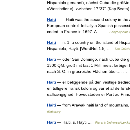
Hispaniola genannt), nächst Cuba die größte,
»Westindien«), zwischen 17°37´ (Kap Beat
Haiti
— Haiti was the second colony in the Am
European control. Initially a Spanish possess
ceded to France in 1697. A… …
Encyclopedia o
Haiti
— n. 1. a country on the island of Hispa
Hispaniola, Hayti. [WordNet 1.5] …
The Collabo
Haiti
— oder San Domingo, nach Cuba die grö
1300 QM. groß mit fast 1 Mill. meist farbige
nach S. O. in grasreiche Flächen über.… 
Haiti
— er beliggende på den vestlige trediede
en tidligere fransk koloni og var et af de fø
uafhængighed. Hovedstaden er Port au Pr
Haiti
— from Arawak haiti land of mountains,
dictionary
Haiti
— Haiti, s. Hayti …
Pierer's Universal-Lexik