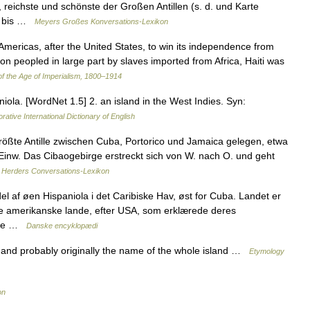
 reichste und schönste der Großen Antillen (s. d. und Karte
a) bis …
Meyers Großes Konversations-Lexikon
ericas, after the United States, to win its independence from
ion peopled in large part by slaves imported from Africa, Haiti was
f the Age of Imperialism, 1800–1914
niola. [WordNet 1.5] 2. an island in the West Indies. Syn:
rative International Dictionary of English
ßte Antille zwischen Cuba, Portorico und Jamaica gelegen, etwa
r Einw. Das Cibaogebirge erstreckt sich von W. nach O. und geht
…
Herders Conversations-Lexikon
l af øen Hispaniola i det Caribiske Hav, øst for Cuba. Landet er
rste amerikanske lande, efter USA, som erklærede deres
ince …
Danske encyklopædi
 and probably originally the name of the whole island …
Etymology
on