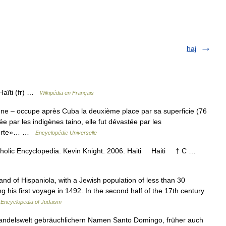
haj
 Haïti (fr) …
Wikipédia en Français
gène – occupe après Cuba la deuxième place par sa superficie (76
e par les indigènes taino, elle fut dévastée par les
uverte»… …
Encyclopédie Universelle
Catholic Encyclopedia. Kevin Knight. 2006. Haiti Haiti † C …
nd of Hispaniola, with a Jewish population of less than 30
his first voyage in 1492. In the second half of the 17th century
…
Encyclopedia of Judaism
Handelswelt gebräuchlichern Namen Santo Domingo, früher auch