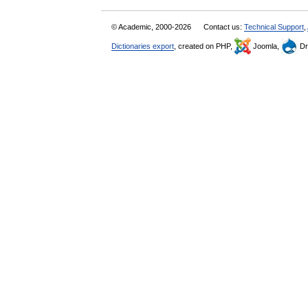
© Academic, 2000-2026
Contact us:
Technical Support
,
Dictionaries export
, created on PHP,
Joomla,
Dr