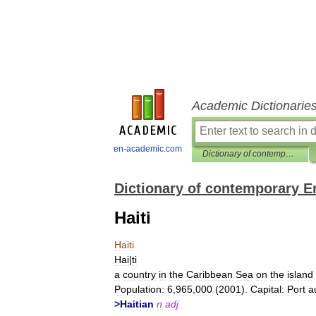
Academic Dictionarie
en-academic.com
Dictionary of contemporary English
Dictionary of contemporary E
Haiti
Haiti
Hai
|
ti
a
country
in
the
Caribbean
Sea
on
the
island
Population:
6
,
965
,
000
(
2001
).
Capital:
Port
a
>
Haitian
n
adj