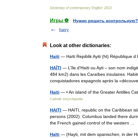
Dictionary
of
contemporary
English
.
2013
.
Игры ⚽
Нужно решить контрольную?
hairy
Look at other dictionaries:
Haiti
— Haïti Repiblik Ayiti (ht) République d
HAÏTI
— L’île d’Haïti ou Ayti – son nom indi
484 km2) dans les Caraïbes insulaires. Habité
conquistadores espagnols après la «déco
Haiti
— • An island of the Greater Antilles 
Catholic encyclopedia
HAITI
— HAITI, republic on the Caribbean isla
persons (2002). Columbus landed there during 
the French gained control of the western 
Haïti
— (Hayti, mit dem spanischen, in der 