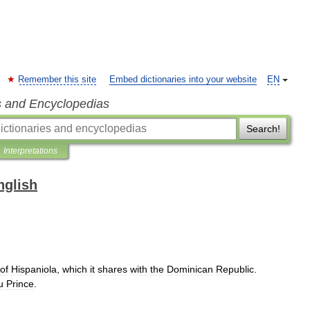
Remember this site
Embed dictionaries into your website
EN
s and Encyclopedias
Search!
Interpretations
nglish
of
Hispaniola
,
which
it
shares
with
the
Dominican
Republic
.
u
Prince
.