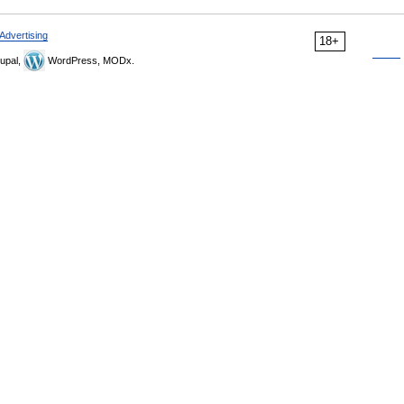
Advertising
18+
upal,
WordPress, MODx.